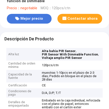
función de Dimmable
Precio：negotiable
MOQ：120pcs/ctn
Mejor precio
Contactar ahora
Descripción De Producto
,
Alta bahía PIR Sensor
Alta luz
,
PIR Sensor With Dimmable Function
Voltaje amplio PIR Sensor
Cantidad de orden
120pcs/ctn
mínima
muestras 1-10pcs en el plazo de 2-3
Capacidad de la
días; Pedido en bloque en el plazo de
fuente
28 días
Certificación
CE
Condiciones de
D/A, D/P, T/T
pago
Embalado en la caja individual, reforzada
Detalles de
con el plano de papel, entonces
empaquetado
embaló con el cartón exter