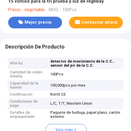
15 voltios para la tri prueba y luz de Highbay
Precio：negotiable
MOQ：100Pcs
Mejor precio
Contactar ahora
Descripción De Producto
,
detector de movimiento de la C.C.
Alta luz
sensor del pir de la C.C.
Cantidad de orden
100Pcs
mínima
Capacidad de la
100,000pcs por mes
fuente
Certificación
RoHS CE
Condiciones de
L/C, T/T, Western Union
pago
Detalles de
Paquete de burbuja, papel plano, cartón
empaquetado
externo.
Vea más