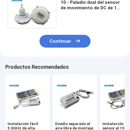
10 - Paladio dual del sensor
de movimiento de DC de 15
voltios para la tri prueba y
luz de Highbay
Continuar
Productos Recomendados
Instalación fácil
Diseño separado al
Instalación de
5.8GHz de alta
aire libre de montaje
sensor el 15m