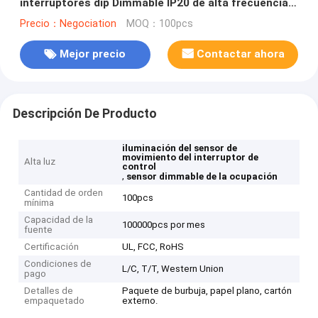
interruptores dip Dimmable IP20 de alta frecuencia
para la luz de techo
Precio：Negociation
MOQ：100pcs
Mejor precio
Contactar ahora
Descripción De Producto
iluminación del sensor de
movimiento del interruptor de
Alta luz
control
,
sensor dimmable de la ocupación
Cantidad de orden
100pcs
mínima
Capacidad de la
100000pcs por mes
fuente
Certificación
UL, FCC, RoHS
Condiciones de
L/C, T/T, Western Union
pago
Detalles de
Paquete de burbuja, papel plano, cartón
empaquetado
externo.